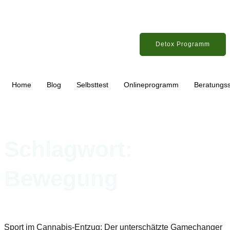
Detox Programm
Home
Blog
Selbsttest
Onlineprogramm
Beratungss
Schlagwort:
Bewegung
Sport im Cannabis-Entzug: Der unterschätzte Gamechanger