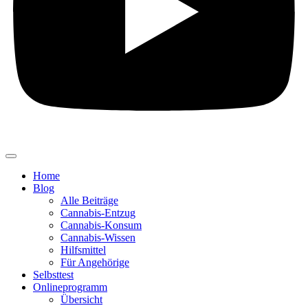
Home
Blog
Alle Beiträge
Cannabis-Entzug
Cannabis-Konsum
Cannabis-Wissen
Hilfsmittel
Für Angehörige
Selbsttest
Onlineprogramm
Übersicht