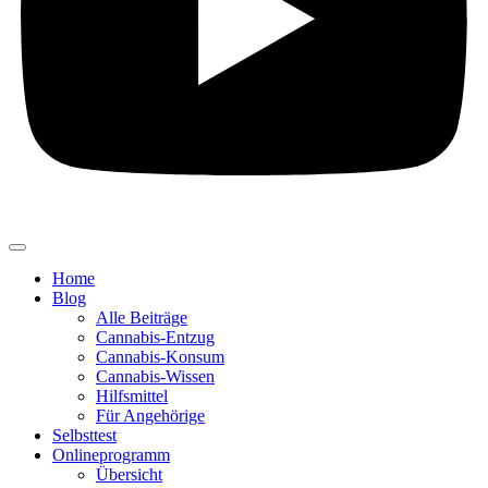
Home
Blog
Alle Beiträge
Cannabis-Entzug
Cannabis-Konsum
Cannabis-Wissen
Hilfsmittel
Für Angehörige
Selbsttest
Onlineprogramm
Übersicht