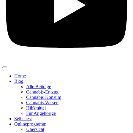
Home
Blog
Alle Beiträge
Cannabis-Entzug
Cannabis-Konsum
Cannabis-Wissen
Hilfsmittel
Für Angehörige
Selbsttest
Onlineprogramm
Übersicht