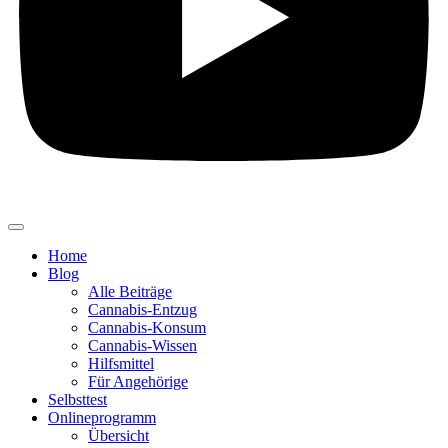
Home
Blog
Alle Beiträge
Cannabis-Entzug
Cannabis-Konsum
Cannabis-Wissen
Hilfsmittel
Für Angehörige
Selbsttest
Onlineprogramm
Übersicht