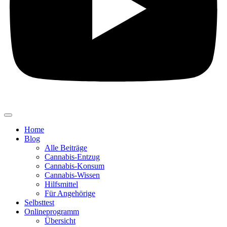
Home
Blog
Alle Beiträge
Cannabis-Entzug
Cannabis-Konsum
Cannabis-Wissen
Hilfsmittel
Für Angehörige
Selbsttest
Onlineprogramm
Übersicht