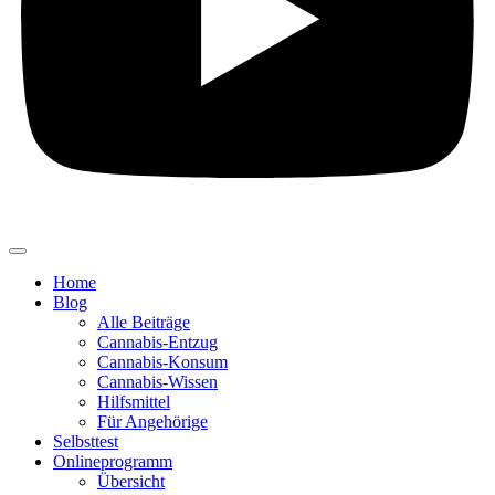
Home
Blog
Alle Beiträge
Cannabis-Entzug
Cannabis-Konsum
Cannabis-Wissen
Hilfsmittel
Für Angehörige
Selbsttest
Onlineprogramm
Übersicht