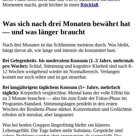
Momenten macht, gerät leichter in einen
Rückfall
.
Was sich nach drei Monaten bewährt hat
— und was länger braucht
Nach drei Monaten ist das Schlimmste meistens durch. Was bleibt,
hängt davon ab, wie lange und intensiv du konsumiert hast.
Bei Gelegenheits- bis moderatem Konsum (1–3 Jahre, mehrmals
pro Woche):
Schlaf, Stimmung und kognitive Klarheit sind nach 8–
12 Wochen weitgehend wieder im Normalbereich. Verlangen
kommt nur noch selten und ist gut steuerbar.
Bei langjährigem täglichem Konsum (5+ Jahre, mehrfach
täglich):
Körperlich vergleichbar. Mental kann der volle Effekt bis
zu 3 Monate brauchen — also bis zum Ende der Fokus-Phase im
Programm-Standard. Stimmungslagen pendeln in den ersten
Wochen der Resilienz-Phase stärker. Konzentration und Gedächtnis
erholen sich messbar, aber langsamer.
Was bei beiden Gruppen längerfristig bleibt: ein klareres
Lebensgefühl. Die Tage haben mehr Substanz. Gespräche sind
echter. Probleme werden eher angegangen als weggekifft. Das