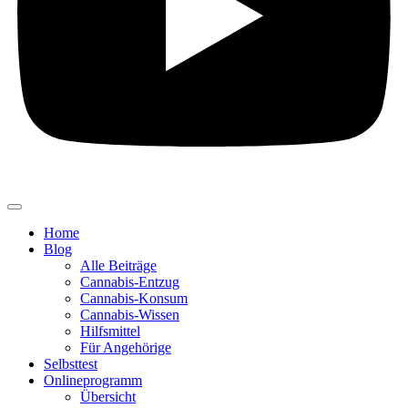
Home
Blog
Alle Beiträge
Cannabis-Entzug
Cannabis-Konsum
Cannabis-Wissen
Hilfsmittel
Für Angehörige
Selbsttest
Onlineprogramm
Übersicht