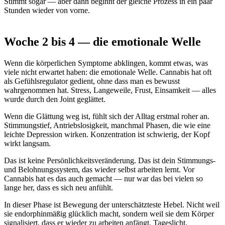
Stimmt sogar — aber dann beginnt der gleiche Prozess in ein paar
Stunden wieder von vorne.
Woche 2 bis 4 — die emotionale Welle
Wenn die körperlichen Symptome abklingen, kommt etwas, was
viele nicht erwartet haben: die emotionale Welle. Cannabis hat oft
als Gefühlsregulator gedient, ohne dass man es bewusst
wahrgenommen hat. Stress, Langeweile, Frust, Einsamkeit — alles
wurde durch den Joint geglättet.
Wenn die Glättung weg ist, fühlt sich der Alltag erstmal roher an.
Stimmungstief, Antriebslosigkeit, manchmal Phasen, die wie eine
leichte Depression wirken. Konzentration ist schwierig, der Kopf
wirkt langsam.
Das ist keine Persönlichkeitsveränderung. Das ist dein Stimmungs-
und Belohnungssystem, das wieder selbst arbeiten lernt. Vor
Cannabis hat es das auch gemacht — nur war das bei vielen so
lange her, dass es sich neu anfühlt.
In dieser Phase ist Bewegung der unterschätzteste Hebel. Nicht weil
sie endorphinmäßig glücklich macht, sondern weil sie dem Körper
signalisiert, dass er wieder zu arbeiten anfängt. Tageslicht,