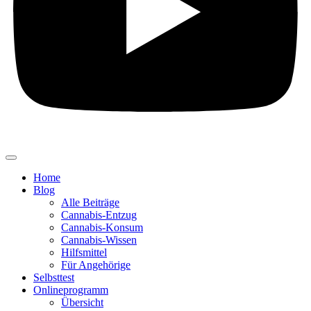
Home
Blog
Alle Beiträge
Cannabis-Entzug
Cannabis-Konsum
Cannabis-Wissen
Hilfsmittel
Für Angehörige
Selbsttest
Onlineprogramm
Übersicht