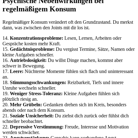
Psychische Nebenwirkungen bei
regelmäßigem Konsum
Regelmäßiger Konsum verändert oft den Grundzustand. Du merkst
dann, was zwischen den Joints mit dir los ist.
14.
Konzentrationsprobleme:
Lesen, Lernen, Arbeiten oder
Gespräche kosten mehr Kraft.
15.
Gedächtnisprobleme:
Du vergisst Termine, Sätze, Namen oder
kleine Aufgaben schneller.
16.
Antriebslosigkeit:
Du willst Dinge machen, kommst aber
schwer in Bewegung.
17.
Leere:
Nüchterne Momente fühlen sich flach und uninteressant
an.
18.
Stimmungsschwankungen:
Reizbarkeit, Tiefs und innere
Unruhe wechseln schneller.
19.
Weniger Stress-Toleranz:
Kleine Aufgaben fühlen sich
plötzlich riesig an.
20.
Mehr Grübeln:
Gedanken drehen sich im Kreis, besonders
abends oder nach dem Konsum.
21.
Soziale Unsicherheit:
Du ziehst dich zurück oder fühlst dich
schneller beobachtet.
22.
Depressive Verstimmung:
Freude, Interesse und Motivation
werden schwächer.
23.
Angstverstärkung:
Cannabis kann vorhandene Angst