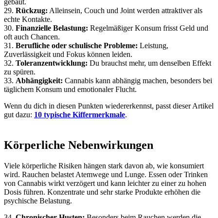
gebaut.
29.
Rückzug:
Alleinsein, Couch und Joint werden attraktiver als
echte Kontakte.
30.
Finanzielle Belastung:
Regelmäßiger Konsum frisst Geld und
oft auch Chancen.
31.
Berufliche oder schulische Probleme:
Leistung,
Zuverlässigkeit und Fokus können leiden.
32.
Toleranzentwicklung:
Du brauchst mehr, um denselben Effekt
zu spüren.
33.
Abhängigkeit:
Cannabis kann abhängig machen, besonders bei
täglichem Konsum und emotionaler Flucht.
Wenn du dich in diesen Punkten wiedererkennst, passt dieser Artikel
gut dazu:
10 typische Kiffermerkmale
.
Körperliche Nebenwirkungen
Viele körperliche Risiken hängen stark davon ab, wie konsumiert
wird. Rauchen belastet Atemwege und Lunge. Essen oder Trinken
von Cannabis wirkt verzögert und kann leichter zu einer zu hohen
Dosis führen. Konzentrate und sehr starke Produkte erhöhen die
psychische Belastung.
34.
Chronischer Husten:
Besonders beim Rauchen werden die