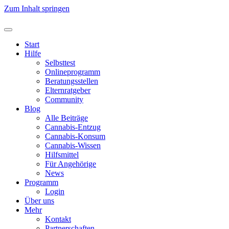
Zum Inhalt springen
Start
Hilfe
Selbsttest
Onlineprogramm
Beratungsstellen
Elternratgeber
Community
Blog
Alle Beiträge
Cannabis-Entzug
Cannabis-Konsum
Cannabis-Wissen
Hilfsmittel
Für Angehörige
News
Programm
Login
Über uns
Mehr
Kontakt
Partnerschaften