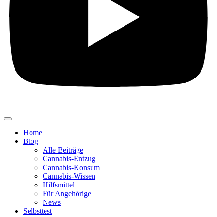
Home
Blog
Alle Beiträge
Cannabis-Entzug
Cannabis-Konsum
Cannabis-Wissen
Hilfsmittel
Für Angehörige
News
Selbsttest