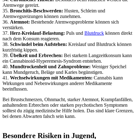
Atemwege gereizt.
35.
Bronchitis-Beschwerden:
Husten, Schleim und
Atemwegsreizungen können zunehmen.
36.
Atemnot:
Bestehende Atemwegsprobleme können sich
verstärken.
37.
Herz-Kreislauf-Belastung:
Puls und
Blutdruck
können direkt
nach dem Konsum reagieren.
38.
Schwindel beim Aufstehen:
Kreislauf und Blutdruck können
kurzfristig kippen.
39.
Übelkeit und Erbrechen:
Bei starkem Langzeitkonsum kann
ein Cannabinoid-Hyperemesis-Syndrom entstehen.
40.
Mundtrockenheit und Zahnprobleme:
Weniger Speichel
kann Mundgeruch, Beläge und Karies begünstigen.
41.
Wechselwirkungen mit Medikamenten:
Cannabis kann
Wirkungen und Nebenwirkungen anderer Medikamente
beeinflussen.
Bei Brustschmerzen, Ohnmacht, starker Atemnot, Krampfanfällen,
anhaltendem Erbrechen oder starken psychotischen Symptomen
solltest du zügig medizinische Hilfe holen. Das sind klare Grenzen,
bei denen Abwarten falsch sein kann.
Besondere Risiken in Jugend,