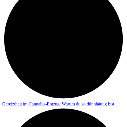
Gereiztheit im Cannabis-Entzug: Warum du so dünnhäutig bist